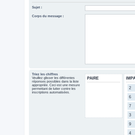
Sujet :
Corps du message :
Triez les chiffres
Veuillez glisser les différentes
PAIRE
IMP
réponses possibles dans la liste
appropriée. Ceci est une mesure
2
permettant de lutter contre les
inscriptions automatisées.
6
7
3
9
4