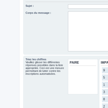
Sujet :
Corps du message :
Triez les chiffres
Veuillez glisser les différentes
PAIRE
IMP
réponses possibles dans la liste
appropriée. Ceci est une mesure
9
permettant de lutter contre les
inscriptions automatisées.
5
1
3
8
2