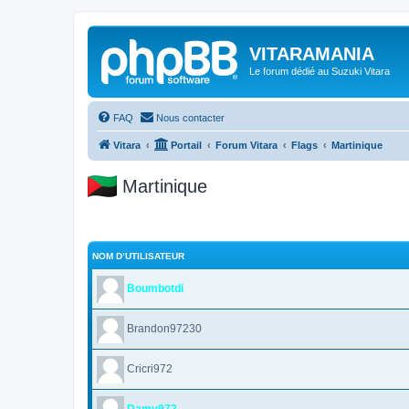
VITARAMANIA
Le forum dédié au Suzuki Vitara
FAQ
Nous contacter
Vitara
Portail
Forum Vitara
Flags
Martinique
Martinique
NOM D’UTILISATEUR
Boumbotdi
Brandon97230
Cricri972
Damy972