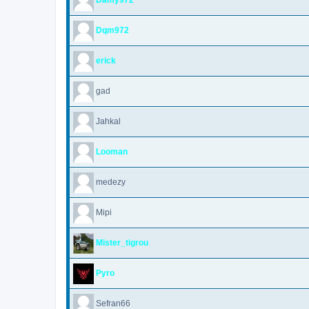
Dqm972
erick
gad
Jahkal
Looman
medezy
Mipi
Mister_tigrou
Pyro
Sefran66