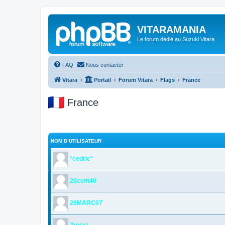
VITARAMANIA
Le forum dédié au Suzuki Vitara
FAQ
Nous contacter
Vitara
Portail
Forum Vitara
Flags
France
France
NOM D’UTILISATEUR
*cedric*
20cent40
26MARC07
2rossi