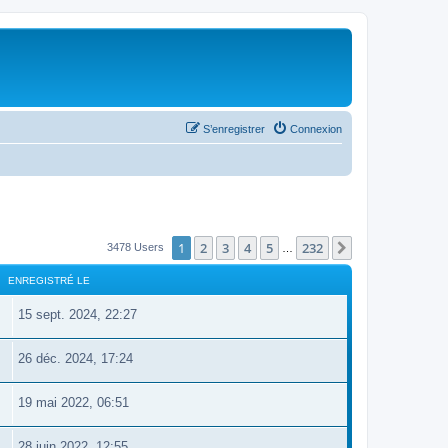
S’enregistrer
Connexion
1
2
3
4
5
232
Suivante
3478 Users
…
ENREGISTRÉ LE
15 sept. 2024, 22:27
26 déc. 2024, 17:24
19 mai 2022, 06:51
28 juin 2022, 12:55