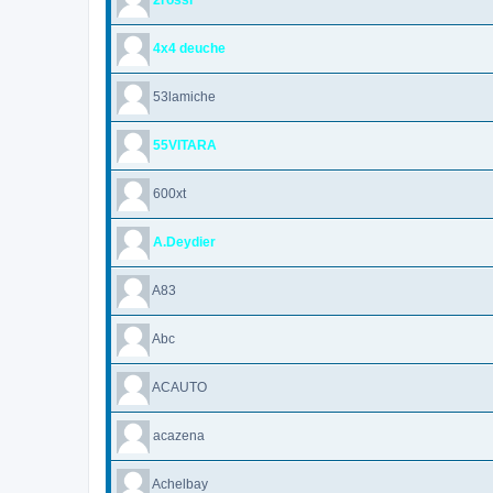
4x4 deuche
53lamiche
55VITARA
600xt
A.Deydier
A83
Abc
ACAUTO
acazena
Achelbay