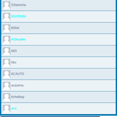
53lamiche
55VITARA
600xt
A.Deydier
A83
Abc
ACAUTO
acazena
Achelbay
acs