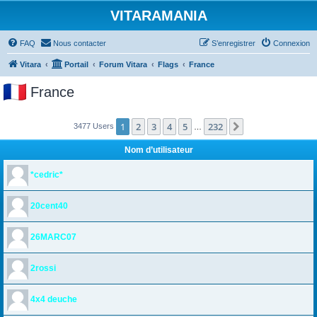
VITARAMANIA
FAQ
Nous contacter
S’enregistrer
Connexion
Vitara
Portail
Forum Vitara
Flags
France
France
1
2
3
4
5
232
Suivante
3477 Users
…
Nom d’utilisateur
*cedric*
20cent40
26MARC07
2rossi
4x4 deuche