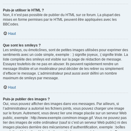
Puis-je utiliser le HTML ?
Non, il n’est pas possible de publier du HTML sur ce forum. La plupart des
mises en forme permises par le HTML peuvent être appliquées avec les
BBCodes.
Haut
Que sont les smileys ?
Les smileys, ou émoticônes, sont de petites images utilisées pour exprimer des
sentiments avec un code simple, exemple : :) signifie joyeux, :( signifie triste. La
liste complète des smileys est visible sur la page de rédaction de message.
Essayez toutefois de ne pas en abuser. Ils peuvent rapidement rendre un
message illisible et un modérateur peut décider de les retirer ou simplement
d’effacer le message. L’administrateur peut aussi avoir défini un nombre
maximum de smileys par message.
Haut
Puis-je publier des images ?
Oui, vous pouvez afficher des images dans vos messages. Par ailleurs, si
l’administrateur a autorisé les fichiers joints, vous pouvez charger une image
sur le forum. Autrement, vous devez lier une image placée sur un serveur Web
public, exemple : http://www.exemple.com/mon-image.gif. Vous ne pouvez pas
lier des images de votre ordinateur (sauf si c’est un serveur Web public) ni des
images placées derrière des mécanismes d’authentification, exemple : boîtes