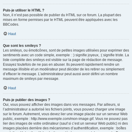
Puis-je utiliser le HTML ?
Non, il n’est pas possible de publier du HTML sur ce forum. La plupart des
mises en forme permises par le HTML peuvent être appliquées avec les
BBCodes.
Haut
Que sont les smileys ?
Les smileys, ou émoticônes, sont de petites images utilisées pour exprimer des
sentiments avec un code simple, exemple : :) signifie joyeux, :( signifie triste. La
liste complète des smileys est visible sur la page de rédaction de message.
Essayez toutefois de ne pas en abuser. Ils peuvent rapidement rendre un
message illisible et un modérateur peut décider de les retirer ou simplement
d’effacer le message. L’administrateur peut aussi avoir défini un nombre
maximum de smileys par message.
Haut
Puis-je publier des images ?
Oui, vous pouvez afficher des images dans vos messages. Par ailleurs, si
l’administrateur a autorisé les fichiers joints, vous pouvez charger une image
sur le forum. Autrement, vous devez lier une image placée sur un serveur Web
public, exemple : http://www.exemple.com/mon-image.gif. Vous ne pouvez pas
lier des images de votre ordinateur (sauf si c’est un serveur Web public) ni des
images placées derrière des mécanismes d’authentification, exemple : boîtes