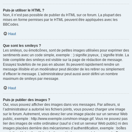
Puis-je utiliser le HTML ?
Non, il n’est pas possible de publier du HTML sur ce forum. La plupart des
mises en forme permises par le HTML peuvent être appliquées avec les
BBCodes.
Haut
Que sont les smileys ?
Les smileys, ou émoticônes, sont de petites images utilisées pour exprimer des
sentiments avec un code simple, exemple : :) signifie joyeux, :( signifie triste. La
liste complète des smileys est visible sur la page de rédaction de message.
Essayez toutefois de ne pas en abuser. Ils peuvent rapidement rendre un
message illisible et un modérateur peut décider de les retirer ou simplement
d’effacer le message. L’administrateur peut aussi avoir défini un nombre
maximum de smileys par message.
Haut
Puis-je publier des images ?
Oui, vous pouvez afficher des images dans vos messages. Par ailleurs, si
l’administrateur a autorisé les fichiers joints, vous pouvez charger une image
sur le forum. Autrement, vous devez lier une image placée sur un serveur Web
public, exemple : http://www.exemple.com/mon-image.gif. Vous ne pouvez pas
lier des images de votre ordinateur (sauf si c’est un serveur Web public) ni des
images placées derrière des mécanismes d’authentification, exemple : boîtes