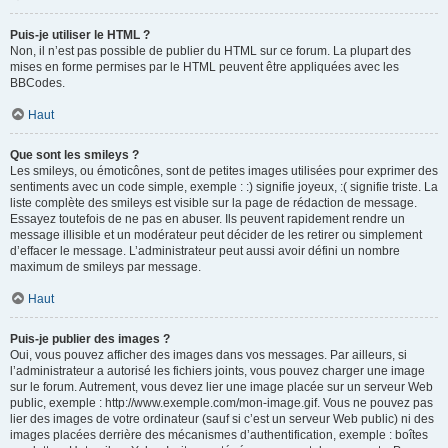
Puis-je utiliser le HTML ?
Non, il n’est pas possible de publier du HTML sur ce forum. La plupart des
mises en forme permises par le HTML peuvent être appliquées avec les
BBCodes.
Haut
Que sont les smileys ?
Les smileys, ou émoticônes, sont de petites images utilisées pour exprimer des
sentiments avec un code simple, exemple : :) signifie joyeux, :( signifie triste. La
liste complète des smileys est visible sur la page de rédaction de message.
Essayez toutefois de ne pas en abuser. Ils peuvent rapidement rendre un
message illisible et un modérateur peut décider de les retirer ou simplement
d’effacer le message. L’administrateur peut aussi avoir défini un nombre
maximum de smileys par message.
Haut
Puis-je publier des images ?
Oui, vous pouvez afficher des images dans vos messages. Par ailleurs, si
l’administrateur a autorisé les fichiers joints, vous pouvez charger une image
sur le forum. Autrement, vous devez lier une image placée sur un serveur Web
public, exemple : http://www.exemple.com/mon-image.gif. Vous ne pouvez pas
lier des images de votre ordinateur (sauf si c’est un serveur Web public) ni des
images placées derrière des mécanismes d’authentification, exemple : boîtes