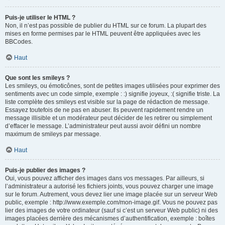
Puis-je utiliser le HTML ?
Non, il n’est pas possible de publier du HTML sur ce forum. La plupart des
mises en forme permises par le HTML peuvent être appliquées avec les
BBCodes.
Haut
Que sont les smileys ?
Les smileys, ou émoticônes, sont de petites images utilisées pour exprimer des
sentiments avec un code simple, exemple : :) signifie joyeux, :( signifie triste. La
liste complète des smileys est visible sur la page de rédaction de message.
Essayez toutefois de ne pas en abuser. Ils peuvent rapidement rendre un
message illisible et un modérateur peut décider de les retirer ou simplement
d’effacer le message. L’administrateur peut aussi avoir défini un nombre
maximum de smileys par message.
Haut
Puis-je publier des images ?
Oui, vous pouvez afficher des images dans vos messages. Par ailleurs, si
l’administrateur a autorisé les fichiers joints, vous pouvez charger une image
sur le forum. Autrement, vous devez lier une image placée sur un serveur Web
public, exemple : http://www.exemple.com/mon-image.gif. Vous ne pouvez pas
lier des images de votre ordinateur (sauf si c’est un serveur Web public) ni des
images placées derrière des mécanismes d’authentification, exemple : boîtes