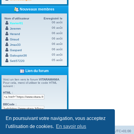
Nouveaux membres
Nom d’utilisateur
Enregistré le
06 août
Xavier01
06 août
Jeremm
06 août
Herand
06 août
Giraud
06 août
Jmax33
06 août
Gaspard
05 août
Galoupiot36
05 août
Seb57220
Lien du forum
Voici un lien vers le forum
VITARAMANIA
.
Pour cela, merci d’utiliser le code HTML
suivant :
HTML :
BBCode :
En poursuivant votre navigation, vous acceptez
Powered by
Board3 Portal
© 2009 - 2023 Board3 Group
l’utilisation de cookies.
En savoir plus
Vitara
Portail
Forum Vitara
Heures au format
UTC+01:00