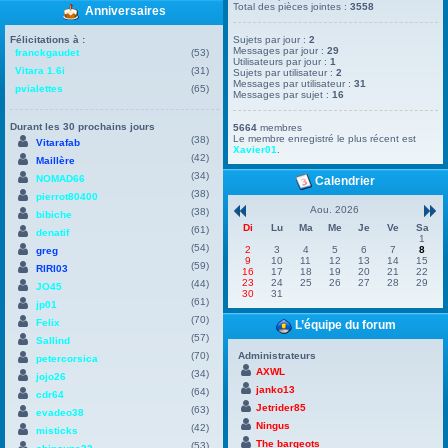
Total des pièces jointes :
3558
Anniversaires
Félicitations à :
Sujets par jour :
2
Messages par jour :
29
franckgaudet
(53)
Utilisateurs par jour :
1
Vitara 1.6i
(31)
Sujets par utilisateur :
2
Messages par utilisateur :
31
pvialettes
(65)
Messages par sujet :
16
Durant les 30 prochains jours
5664
membres
Le membre enregistré le plus récent est
(38)
Vitarafab
Xavier01
.
(42)
Maillère
(34)
NOMAD66
Calendrier
(38)
pierrot80400
Aou. 2026
(38)
bibiche
Di
Lu
Ma
Me
Je
Ve
Sa
(61)
denatif
1
(54)
2
3
4
5
6
7
8
greg
9
10
11
12
13
14
15
(59)
RIRI03
16
17
18
19
20
21
22
23
24
25
26
27
28
29
(44)
JO45
30
31
(61)
jp01
(70)
Felix
L’équipe du forum
(57)
Sallind
(70)
Administrateurs
petercorsica
AXWL
(34)
jojo26
janko13
(64)
cdr64
Jetrider85
(63)
evadeo38
Ningus
(42)
misticks
The bargeots
(53)