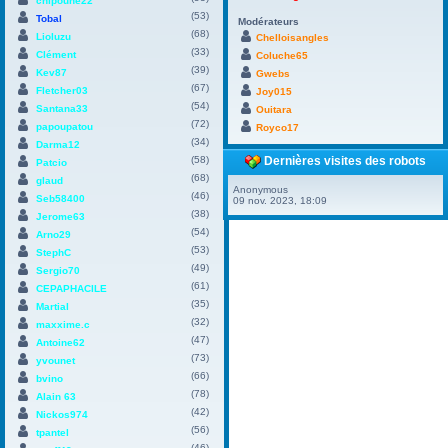
chipoune22
(53)
Tobal
Modérateurs
(68)
Lioluzu
Chelloisangles
(33)
Clément
Coluche65
(39)
Kev87
Gwebs
(67)
Fletcher03
Joy015
(54)
Santana33
Ouitara
(72)
papoupatou
Royco17
(34)
Darma12
(58)
Dernières visites des robots
Patcio
(68)
glaud
Anonymous
(46)
Seb58400
09 nov. 2023, 18:09
(38)
Jerome63
(54)
Arno29
(53)
StephC
(49)
Sergio70
(61)
CEPAPHACILE
(35)
Martial
(32)
maxxime.c
(47)
Antoine62
(73)
yvounet
(66)
bvino
(78)
Alain 63
(42)
Nickos974
(56)
tpantel
(46)