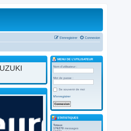
S’enregistrer
Connexion
MENU DE L’UTILISATEUR
SUZUKI
Nom d’utilisateur :
Mot de passe :
Se souvenir de moi
M’enregistrer
STATISTIQUES
Totaux
176270
messages