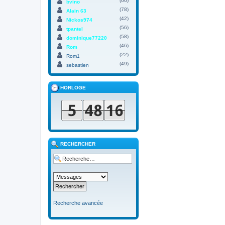
(66)
bvino
(78)
Alain 63
(42)
Nickos974
(56)
tpantel
(58)
dominique77220
(46)
Rom
(22)
Rom1
(49)
sebastien
HORLOGE
RECHERCHER
Recherche avancée