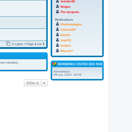
Jetrider85
Ningus
The bargeots
Modérateurs
Chelloisangles
Coluche65
Gwebs
Joy015
5 sujets • Page
1
sur
1
Ouitara
Royco17
ières minutes)
DERNIÈRES VISITES DES ROBOTS
Anonymous
09 nov. 2023, 18:09
Aller à