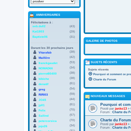
ANNIVERSAIRES
Félicitations à :
seb.du02
(43)
Kat1803
(29)
Baptiste06
(31)
GALERIE DE PHOTOS
Durant les 30 prochains jours
(38)
Vitarafab
(42)
Maillère
(53)
SUJETS RÉCENTS
franckgaudet
(34)
NOMAD66
Sujets récents
(38)
pierrot80400
Pourquoi et comment ce pre
(38)
bibiche
Charte du Forum
(61)
denatif
(54)
greg
(59)
RIRI03
NOUVEAUX MESSAGES
(44)
JO45
Pourquoi et com
(61)
jp01
Posté par
janko13
» 
(70)
Felix
Forum :
Charte du 
(57)
Sallind
Charte du Forum
(70)
petercorsica
Posté par
janko13
» 
(34)
jojo26
Forum :
Charte du 
(31)