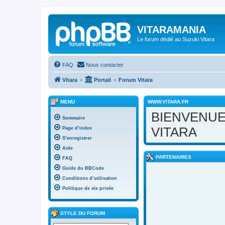
VITARAMANIA
Le forum dédié au Suzuki Vitara
FAQ
Nous contacter
Vitara
Portail
Forum Vitara
MENU
WWW.VITARA.FR
BIENVENUE
Sommaire
VITARA
Page d’index
S’enregistrer
Aide
PARTENAIRES
FAQ
Guide du BBCode
Conditions d’utilisation
Politique de vie privée
STYLE DU FORUM