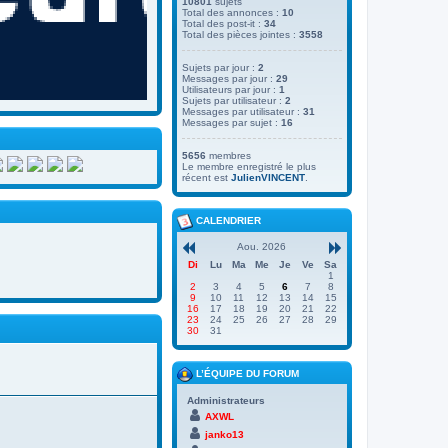
10801
sujets
Total des annonces :
10
Total des post-it :
34
Total des pièces jointes :
3558
Sujets par jour :
2
Messages par jour :
29
Utilisateurs par jour :
1
Sujets par utilisateur :
2
Messages par utilisateur :
31
Messages par sujet :
16
5656
membres
Le membre enregistré le plus
récent est
JulienVINCENT
.
CALENDRIER
Aou. 2026
Di
Lu
Ma
Me
Je
Ve
Sa
1
2
3
4
5
6
7
8
9
10
11
12
13
14
15
16
17
18
19
20
21
22
23
24
25
26
27
28
29
30
31
L’ÉQUIPE DU FORUM
Administrateurs
AXWL
janko13