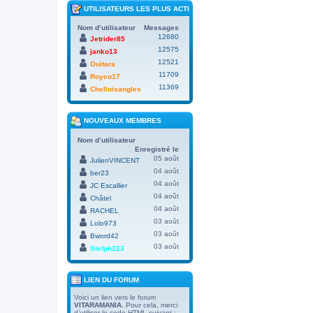
UTILISATEURS LES PLUS ACTIFS
Nom d’utilisateur
Messages
12680
Jetrider85
12575
janko13
12521
Ouitara
11709
Royco17
11369
Chelloisangles
NOUVEAUX MEMBRES
Nom d’utilisateur
Enregistré le
05 août
JulienVINCENT
04 août
ber23
04 août
JC Escallier
04 août
Châtel
04 août
RACHEL
03 août
Lolo973
03 août
Bword42
03 août
Stefph223
LIEN DU FORUM
Voici un lien vers le forum
VITARAMANIA
. Pour cela, merci
d’utiliser le code HTML suivant :