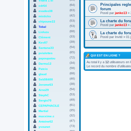
Vitara 1.6i
Principales regle
(64)
cdr64
forum
(63)
evadeo38
Posté par
janko13
» 
(42)
misticks
La charte du for
(53)
chipoune22
Posté par
janko13
» 
(53)
Tobal
(68)
Lioluzu
La charte du for
(33)
Posté par
Invité
» 01 
Clément
(39)
Kev87
(54)
Santana33
(65)
pvialettes
QUI EST EN LIGNE ?
(72)
papoupatou
Au total il y a
12
utilisateurs en 
(34)
Darma12
Le record du nombre d’utilisate
(58)
Patcio
(68)
glaud
(46)
Seb58400
(38)
Jerome63
(54)
Arno29
(53)
StephC
(49)
Sergio70
(61)
CEPAPHACILE
(35)
Martial
(32)
maxxime.c
(47)
Antoine62
(73)
yvounet