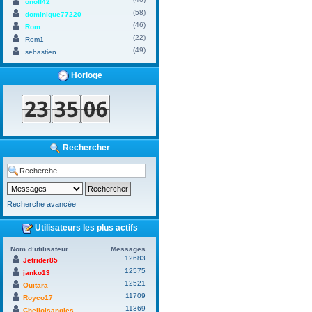
onoff42
(58)
dominique77220
(46)
Rom
(22)
Rom1
(49)
sebastien
Horloge
Rechercher
Recherche avancée
Utilisateurs les plus actifs
Nom d’utilisateur
Messages
12683
Jetrider85
12575
janko13
12521
Ouitara
11709
Royco17
11369
Chelloisangles