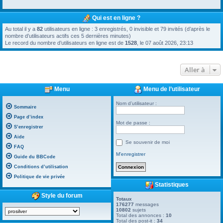
Qui est en ligne ?
Au total il y a
82
utilisateurs en ligne : 3 enregistrés, 0 invisible et 79 invités (d’après le
nombre d’utilisateurs actifs ces 5 dernières minutes)
Le record du nombre d’utilisateurs en ligne est de
1528
, le 07 août 2026, 23:13
Aller à
Menu
Menu de l’utilisateur
Nom d’utilisateur :
Sommaire
Page d’index
Mot de passe :
S’enregistrer
Aide
Se souvenir de moi
FAQ
M’enregistrer
Guide du BBCode
Conditions d’utilisation
Politique de vie privée
Statistiques
Style du forum
Totaux
176277
messages
10802
sujets
Total des annonces :
10
Total des post-it :
34