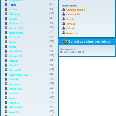
chipoune22
(53)
Tobal
Modérateurs
(68)
Lioluzu
Chelloisangles
(33)
Clément
Coluche65
(39)
Kev87
Gwebs
(67)
Fletcher03
Joy015
(54)
Santana33
Ouitara
(72)
papoupatou
Royco17
(34)
Darma12
(58)
Dernières visites des robots
Patcio
(68)
glaud
Anonymous
(46)
Seb58400
09 nov. 2023, 18:09
(38)
Jerome63
(54)
Arno29
(53)
StephC
(49)
Sergio70
(61)
CEPAPHACILE
(35)
Martial
(32)
maxxime.c
(47)
Antoine62
(73)
yvounet
(66)
bvino
(78)
Alain 63
(42)
Nickos974
(56)
tpantel
(46)