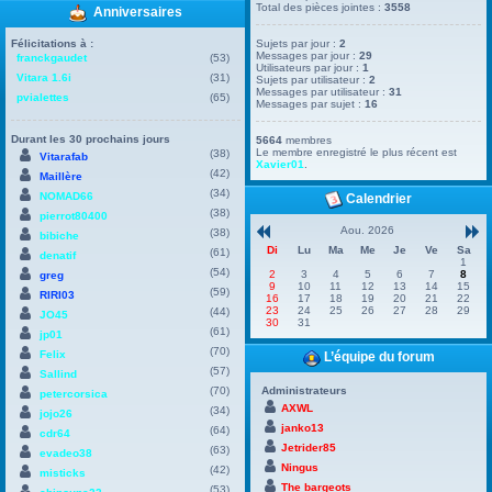
Total des pièces jointes :
3558
Anniversaires
Félicitations à :
Sujets par jour :
2
Messages par jour :
29
franckgaudet
(53)
Utilisateurs par jour :
1
Vitara 1.6i
(31)
Sujets par utilisateur :
2
Messages par utilisateur :
31
pvialettes
(65)
Messages par sujet :
16
Durant les 30 prochains jours
5664
membres
Le membre enregistré le plus récent est
(38)
Vitarafab
Xavier01
.
(42)
Maillère
(34)
NOMAD66
Calendrier
(38)
pierrot80400
Aou. 2026
(38)
bibiche
Di
Lu
Ma
Me
Je
Ve
Sa
(61)
denatif
1
(54)
2
3
4
5
6
7
8
greg
9
10
11
12
13
14
15
(59)
RIRI03
16
17
18
19
20
21
22
23
24
25
26
27
28
29
(44)
JO45
30
31
(61)
jp01
(70)
Felix
L’équipe du forum
(57)
Sallind
(70)
Administrateurs
petercorsica
AXWL
(34)
jojo26
janko13
(64)
cdr64
Jetrider85
(63)
evadeo38
Ningus
(42)
misticks
The bargeots
(53)