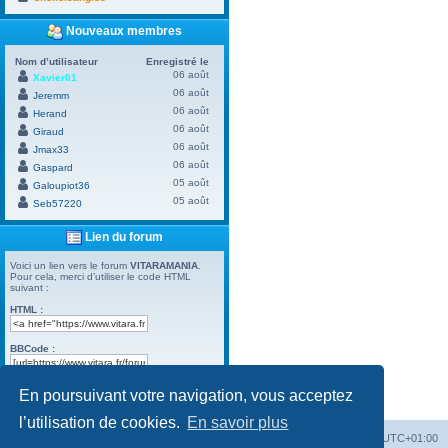
Nouveaux membres
Nom d’utilisateur
Enregistré le
06 août
Xavier01
06 août
Jeremm
06 août
Herand
06 août
Giraud
06 août
Jmax33
06 août
Gaspard
05 août
Galoupiot36
05 août
Seb57220
Lien du forum
Voici un lien vers le forum
VITARAMANIA
.
Pour cela, merci d’utiliser le code HTML
suivant :
HTML :
BBCode :
En poursuivant votre navigation, vous acceptez
Powered by
Board3 Portal
© 2009 - 2023 Board3 Group
l’utilisation de cookies.
En savoir plus
Vitara
Portail
Forum Vitara
Heures au format
UTC+01:00