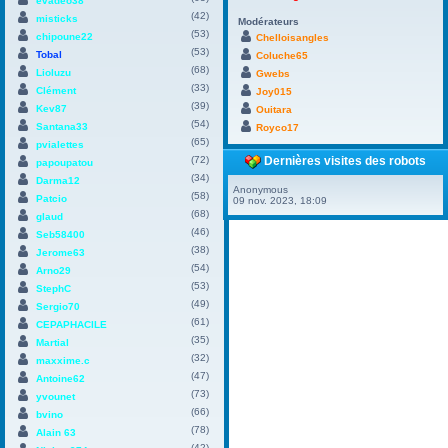
evadeo38
(42)
misticks
Modérateurs
(53)
chipoune22
Chelloisangles
(53)
Tobal
Coluche65
(68)
Lioluzu
Gwebs
(33)
Clément
Joy015
(39)
Kev87
Ouitara
(54)
Santana33
Royco17
(65)
pvialettes
(72)
Dernières visites des robots
papoupatou
(34)
Darma12
Anonymous
(58)
Patcio
09 nov. 2023, 18:09
(68)
glaud
(46)
Seb58400
(38)
Jerome63
(54)
Arno29
(53)
StephC
(49)
Sergio70
(61)
CEPAPHACILE
(35)
Martial
(32)
maxxime.c
(47)
Antoine62
(73)
yvounet
(66)
bvino
(78)
Alain 63
(42)