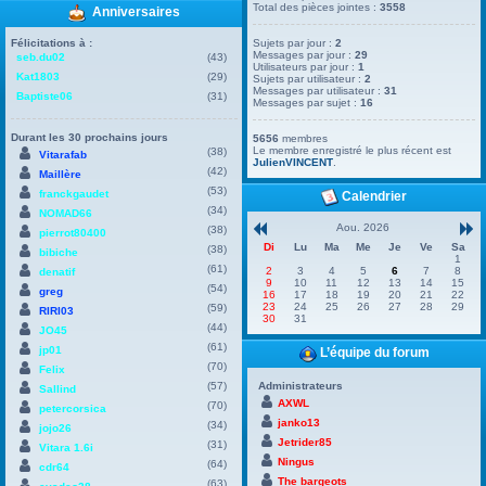
Total des pièces jointes :
3558
Anniversaires
Félicitations à :
Sujets par jour :
2
Messages par jour :
29
seb.du02
(43)
Utilisateurs par jour :
1
Kat1803
(29)
Sujets par utilisateur :
2
Messages par utilisateur :
31
Baptiste06
(31)
Messages par sujet :
16
Durant les 30 prochains jours
5656
membres
Le membre enregistré le plus récent est
(38)
Vitarafab
JulienVINCENT
.
(42)
Maillère
(53)
franckgaudet
Calendrier
(34)
NOMAD66
Aou. 2026
(38)
pierrot80400
Di
Lu
Ma
Me
Je
Ve
Sa
(38)
bibiche
1
(61)
2
3
4
5
6
7
8
denatif
9
10
11
12
13
14
15
(54)
greg
16
17
18
19
20
21
22
23
24
25
26
27
28
29
(59)
RIRI03
30
31
(44)
JO45
(61)
jp01
L’équipe du forum
(70)
Felix
(57)
Administrateurs
Sallind
AXWL
(70)
petercorsica
janko13
(34)
jojo26
Jetrider85
(31)
Vitara 1.6i
Ningus
(64)
cdr64
The bargeots
(63)