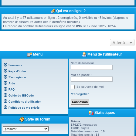
Qui est en ligne ?
Au total il y a
47
utilisateurs en ligne : 2 enregistrés, 0 invisible et 45 invités (d’après le
nombre d’utilisateurs actifs ces 5 dernières minutes)
Le record du nombre d’utilisateurs en ligne est de
896
, le 17 nov. 2025, 18:54
Aller à
Menu
Menu de l’utilisateur
Nom d’utilisateur :
Sommaire
Page d’index
Mot de passe :
S’enregistrer
Aide
Se souvenir de moi
FAQ
M’enregistrer
Guide du BBCode
Conditions d’utilisation
Politique de vie privée
Statistiques
Style du forum
Totaux
176272
messages
10801
sujets
Total des annonces :
10
Total des post-it :
34