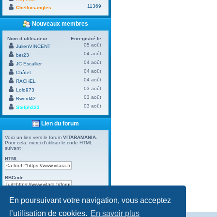
11369
Chelloisangles
Nouveaux membres
Nom d’utilisateur
Enregistré le
05 août
JulienVINCENT
04 août
ber23
04 août
JC Escallier
04 août
Châtel
04 août
RACHEL
03 août
Lolo973
03 août
Bword42
03 août
Stefph223
Lien du forum
Voici un lien vers le forum
VITARAMANIA
.
Pour cela, merci d’utiliser le code HTML
suivant :
HTML :
BBCode :
En poursuivant votre navigation, vous acceptez
Powered by
Board3 Portal
© 2009 - 2023 Board3 Group
l’utilisation de cookies.
En savoir plus