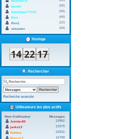
Nickos974
(56)
tpantel
(58)
dominique77220
(46)
Rom
(22)
Rom1
(49)
sebastien
Horloge
Rechercher
Recherche avancée
Utilisateurs les plus actifs
Nom d’utilisateur
Messages
12682
Jetrider85
12575
janko13
12521
Ouitara
11709
Royco17