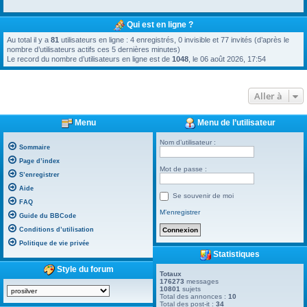
Qui est en ligne ?
Au total il y a
81
utilisateurs en ligne : 4 enregistrés, 0 invisible et 77 invités (d’après le
nombre d’utilisateurs actifs ces 5 dernières minutes)
Le record du nombre d’utilisateurs en ligne est de
1048
, le 06 août 2026, 17:54
Aller à
Menu
Menu de l’utilisateur
Nom d’utilisateur :
Sommaire
Page d’index
Mot de passe :
S’enregistrer
Aide
Se souvenir de moi
FAQ
M’enregistrer
Guide du BBCode
Conditions d’utilisation
Politique de vie privée
Statistiques
Style du forum
Totaux
176273
messages
10801
sujets
Total des annonces :
10
Total des post-it :
34