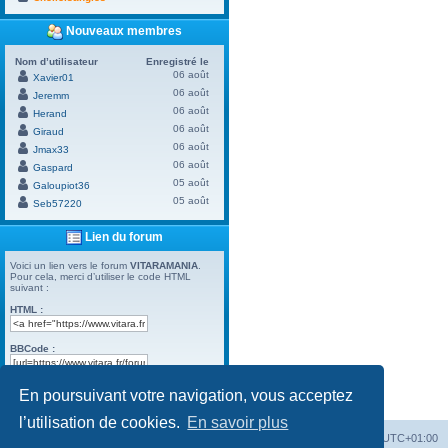
Nouveaux membres
Nom d’utilisateur
Enregistré le
06 août
Xavier01
06 août
Jeremm
06 août
Herand
06 août
Giraud
06 août
Jmax33
06 août
Gaspard
05 août
Galoupiot36
05 août
Seb57220
Lien du forum
Voici un lien vers le forum
VITARAMANIA
.
Pour cela, merci d’utiliser le code HTML
suivant :
HTML :
BBCode :
En poursuivant votre navigation, vous acceptez
Powered by
Board3 Portal
© 2009 - 2023 Board3 Group
l’utilisation de cookies.
En savoir plus
Vitara
Portail
Forum Vitara
Heures au format
UTC+01:00