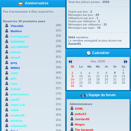
Total des pièces jointes :
3558
Anniversaires
Pas d’anniversaire à fêter aujourd’hui
Sujets par jour :
2
Messages par jour :
29
Utilisateurs par jour :
1
Durant les 30 prochains jours
Sujets par utilisateur :
2
Messages par utilisateur :
31
(38)
Vitarafab
Messages par sujet :
16
(42)
Maillère
(53)
franckgaudet
5664
membres
Le membre enregistré le plus récent est
(34)
NOMAD66
Xavier01
.
(38)
pierrot80400
(38)
bibiche
Calendrier
(61)
denatif
Aou. 2026
(54)
greg
Di
Lu
Ma
Me
Je
Ve
Sa
(59)
RIRI03
1
(44)
2
3
4
5
6
7
8
JO45
9
10
11
12
13
14
15
(61)
jp01
16
17
18
19
20
21
22
23
24
25
26
27
28
29
(70)
Felix
30
31
(57)
Sallind
(70)
petercorsica
L’équipe du forum
(34)
jojo26
(31)
Administrateurs
Vitara 1.6i
AXWL
(64)
cdr64
janko13
(63)
evadeo38
Jetrider85
(42)
misticks
Ningus
(53)
chipoune22
The bargeots
(53)