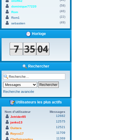
onoff42
(58)
dominique77220
(46)
Rom
(22)
Rom1
(49)
sebastien
Horloge
Rechercher
Recherche avancée
Utilisateurs les plus actifs
Nom d’utilisateur
Messages
12682
Jetrider85
12575
janko13
12521
Ouitara
11709
Royco17
11369
Chelloisangles