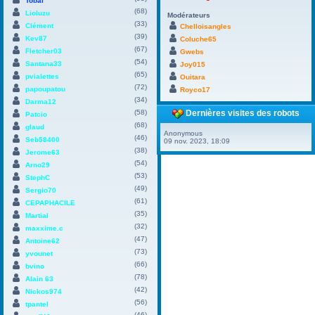
Tobal
(68)
Lioluzu
Modérateurs
(33)
Clément
Chelloisangles
(39)
Kev87
Coluche65
(67)
Fletcher03
Gwebs
(54)
Santana33
Joy015
(65)
pvialettes
Ouitara
(72)
papoupatou
Royco17
(34)
Darma12
(58)
Dernières visites des robots
Patcio
(68)
glaud
Anonymous
(46)
Seb58400
09 nov. 2023, 18:09
(38)
Jerome63
(54)
Arno29
(53)
StephC
(49)
Sergio70
(61)
CEPAPHACILE
(35)
Martial
(32)
maxxime.c
(47)
Antoine62
(73)
yvounet
(66)
bvino
(78)
Alain 63
(42)
Nickos974
(56)
tpantel
(46)