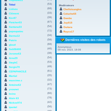
chipoune22
(53)
Tobal
Modérateurs
(68)
Lioluzu
Chelloisangles
(33)
Clément
Coluche65
(39)
Kev87
Gwebs
(67)
Fletcher03
Joy015
(54)
Santana33
Ouitara
(72)
papoupatou
Royco17
(34)
Darma12
(58)
Dernières visites des robots
Patcio
(68)
glaud
Anonymous
(46)
Seb58400
09 nov. 2023, 18:09
(38)
Jerome63
(54)
Arno29
(53)
StephC
(49)
Sergio70
(61)
CEPAPHACILE
(35)
Martial
(32)
maxxime.c
(47)
Antoine62
(73)
yvounet
(66)
bvino
(78)
Alain 63
(42)
Nickos974
(56)
tpantel
(46)