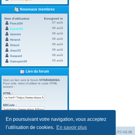
Nouveaux membres
Nom d’utilisateur
Enregistré le
07 août
Pascal34
06 août
Xavier01
06 août
Jeremm
06 août
Herand
06 août
Giraud
06 août
Jmax33
06 août
Gaspard
05 août
Galoupiot36
Lien du forum
Voici un lien vers le forum
VITARAMANIA
.
Pour cela, merci d’utiliser le code HTML
suivant :
HTML :
BBCode :
En poursuivant votre navigation, vous acceptez
Powered by
Board3 Portal
© 2009 - 2023 Board3 Group
l’utilisation de cookies.
En savoir plus
Vitara
Portail
Forum Vitara
Heures au format
UTC+01:00