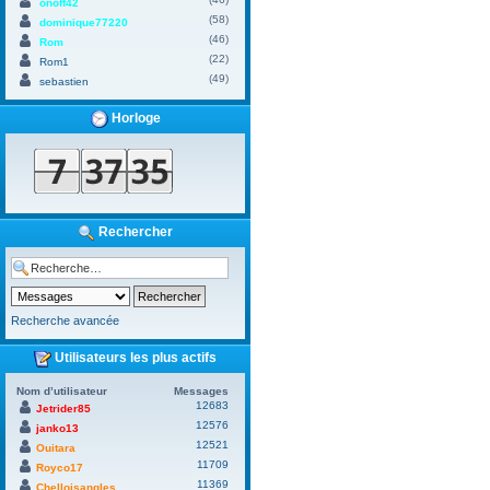
onoff42
(58)
dominique77220
(46)
Rom
(22)
Rom1
(49)
sebastien
Horloge
Rechercher
Recherche avancée
Utilisateurs les plus actifs
Nom d’utilisateur
Messages
12683
Jetrider85
12576
janko13
12521
Ouitara
11709
Royco17
11369
Chelloisangles