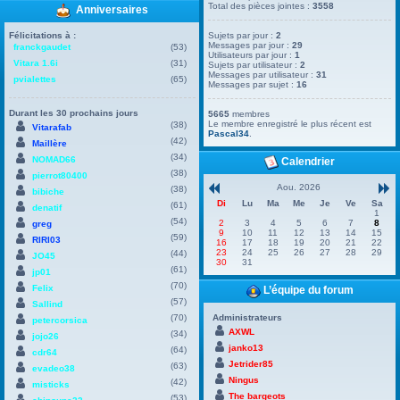
Total des pièces jointes :
3558
Anniversaires
Félicitations à :
Sujets par jour :
2
Messages par jour :
29
franckgaudet
(53)
Utilisateurs par jour :
1
Vitara 1.6i
(31)
Sujets par utilisateur :
2
Messages par utilisateur :
31
pvialettes
(65)
Messages par sujet :
16
Durant les 30 prochains jours
5665
membres
Le membre enregistré le plus récent est
(38)
Vitarafab
Pascal34
.
(42)
Maillère
(34)
NOMAD66
Calendrier
(38)
pierrot80400
Aou. 2026
(38)
bibiche
Di
Lu
Ma
Me
Je
Ve
Sa
(61)
denatif
1
(54)
2
3
4
5
6
7
8
greg
9
10
11
12
13
14
15
(59)
RIRI03
16
17
18
19
20
21
22
23
24
25
26
27
28
29
(44)
JO45
30
31
(61)
jp01
(70)
Felix
L’équipe du forum
(57)
Sallind
(70)
Administrateurs
petercorsica
AXWL
(34)
jojo26
janko13
(64)
cdr64
Jetrider85
(63)
evadeo38
Ningus
(42)
misticks
The bargeots
(53)