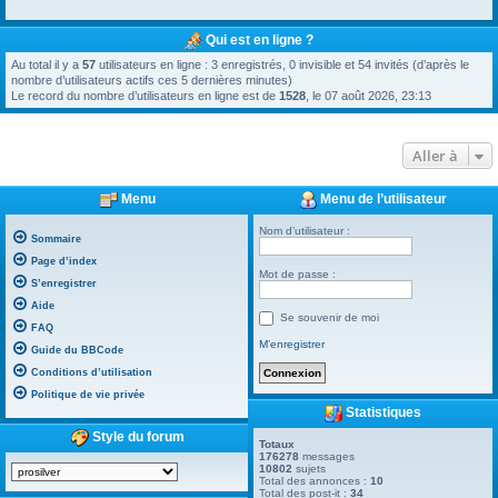
Qui est en ligne ?
Au total il y a
57
utilisateurs en ligne : 3 enregistrés, 0 invisible et 54 invités (d’après le
nombre d’utilisateurs actifs ces 5 dernières minutes)
Le record du nombre d’utilisateurs en ligne est de
1528
, le 07 août 2026, 23:13
Aller à
Menu
Menu de l’utilisateur
Nom d’utilisateur :
Sommaire
Page d’index
Mot de passe :
S’enregistrer
Aide
Se souvenir de moi
FAQ
M’enregistrer
Guide du BBCode
Conditions d’utilisation
Politique de vie privée
Statistiques
Style du forum
Totaux
176278
messages
10802
sujets
Total des annonces :
10
Total des post-it :
34