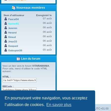
Nouveaux membres
Nom d’utilisateur
Enregistré le
07 août
Pascal34
06 août
Xavier01
06 août
Jeremm
06 août
Herand
06 août
Giraud
06 août
Jmax33
06 août
Gaspard
05 août
Galoupiot36
Lien du forum
Voici un lien vers le forum
VITARAMANIA
.
Pour cela, merci d’utiliser le code HTML
suivant :
HTML :
BBCode :
En poursuivant votre navigation, vous acceptez
Powered by
Board3 Portal
© 2009 - 2023 Board3 Group
l’utilisation de cookies.
En savoir plus
Vitara
Portail
Forum Vitara
Heures au format
UTC+01:00