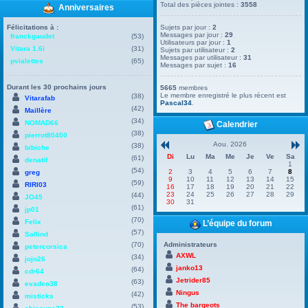
Total des pièces jointes :
3558
Anniversaires
Félicitations à :
Sujets par jour :
2
Messages par jour :
29
franckgaudet
(53)
Utilisateurs par jour :
1
Vitara 1.6i
(31)
Sujets par utilisateur :
2
Messages par utilisateur :
31
pvialettes
(65)
Messages par sujet :
16
Durant les 30 prochains jours
5665
membres
Le membre enregistré le plus récent est
(38)
Vitarafab
Pascal34
.
(42)
Maillère
(34)
NOMAD66
Calendrier
(38)
pierrot80400
Aou. 2026
(38)
bibiche
Di
Lu
Ma
Me
Je
Ve
Sa
(61)
denatif
1
(54)
2
3
4
5
6
7
8
greg
9
10
11
12
13
14
15
(59)
RIRI03
16
17
18
19
20
21
22
23
24
25
26
27
28
29
(44)
JO45
30
31
(61)
jp01
(70)
Felix
L’équipe du forum
(57)
Sallind
(70)
Administrateurs
petercorsica
AXWL
(34)
jojo26
janko13
(64)
cdr64
Jetrider85
(63)
evadeo38
Ningus
(42)
misticks
The bargeots
(53)