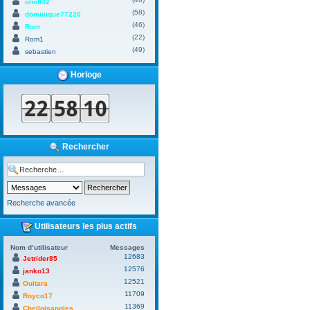
onoff42
(58)
dominique77220
(46)
Rom
(22)
Rom1
(49)
sebastien
Horloge
Rechercher
Recherche avancée
Utilisateurs les plus actifs
Nom d’utilisateur
Messages
12683
Jetrider85
12576
janko13
12521
Ouitara
11709
Royco17
11369
Chelloisangles