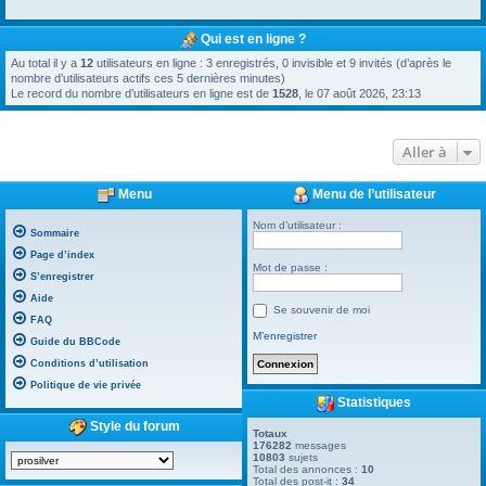
Qui est en ligne ?
Au total il y a
12
utilisateurs en ligne : 3 enregistrés, 0 invisible et 9 invités (d’après le
nombre d’utilisateurs actifs ces 5 dernières minutes)
Le record du nombre d’utilisateurs en ligne est de
1528
, le 07 août 2026, 23:13
Aller à
Menu
Menu de l’utilisateur
Nom d’utilisateur :
Sommaire
Page d’index
Mot de passe :
S’enregistrer
Aide
Se souvenir de moi
FAQ
M’enregistrer
Guide du BBCode
Conditions d’utilisation
Politique de vie privée
Statistiques
Style du forum
Totaux
176282
messages
10803
sujets
Total des annonces :
10
Total des post-it :
34