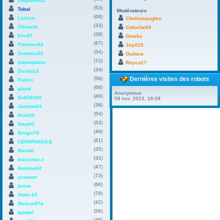
chipoune22
(53)
Tobal
Modérateurs
(68)
Lioluzu
Chelloisangles
(33)
Clément
Coluche65
(39)
Kev87
Gwebs
(67)
Fletcher03
Joy015
(54)
Santana33
Ouitara
(72)
papoupatou
Royco17
(34)
Darma12
(58)
Dernières visites des robots
Patcio
(68)
glaud
Anonymous
(46)
Seb58400
09 nov. 2023, 18:09
(38)
Jerome63
(54)
Arno29
(53)
StephC
(49)
Sergio70
(61)
CEPAPHACILE
(35)
Martial
(32)
maxxime.c
(47)
Antoine62
(73)
yvounet
(66)
bvino
(78)
Alain 63
(42)
Nickos974
(56)
tpantel
(46)