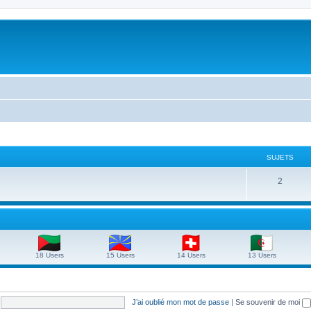
SUJETS
S
2
u
j
e
t
18 Users
15 Users
14 Users
13 Users
s
J’ai oublié mon mot de passe
|
Se souvenir de moi