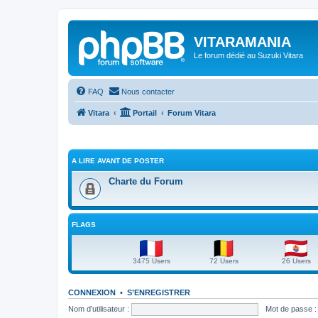
VITARAMANIA
Le forum dédié au Suzuki Vitara
FAQ
Nous contacter
Vitara
Portail
Forum Vitara
A LIRE AVANT DE POSTER
Charte du Forum
FLAGS
3475 Users
72 Users
26 Users
CONNEXION
•
S’ENREGISTRER
Nom d’utilisateur :
Mot de passe :