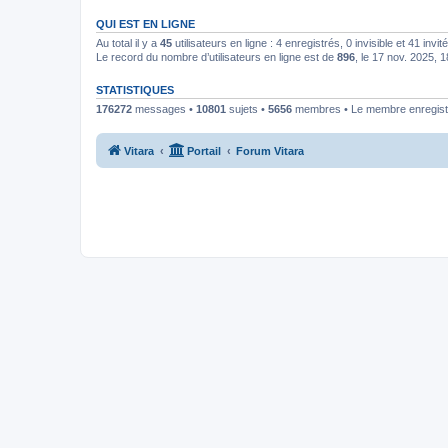
QUI EST EN LIGNE
Au total il y a
45
utilisateurs en ligne : 4 enregistrés, 0 invisible et 41 inv
Le record du nombre d’utilisateurs en ligne est de
896
, le 17 nov. 2025, 
STATISTIQUES
176272
messages •
10801
sujets •
5656
membres • Le membre enregistr
Vitara
Portail
Forum Vitara