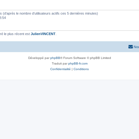
ités (d’après le nombre d’utilisateurs actifs ces 5 dernières minutes)
18:54
é le plus récent est
JulienVINCENT
.
Nou
Développé par
phpBB
® Forum Software © phpBB Limited
Traduit par
phpBB-fr.com
Confidentialité
|
Conditions