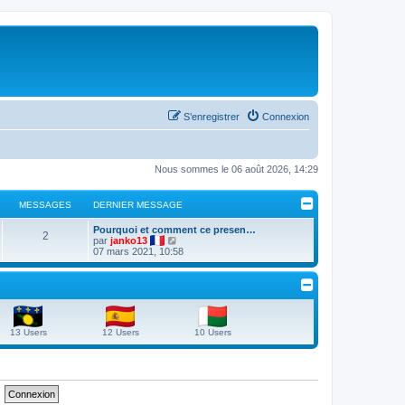
S’enregistrer
Connexion
Nous sommes le 06 août 2026, 14:29
MESSAGES
DERNIER MESSAGE
D
Pourquoi et comment ce presen…
M
2
e
V
par
janko13
r
o
07 mars 2021, 10:58
e
n
i
i
r
s
e
l
r
e
s
m
d
e
e
s
r
a
13 Users
12 Users
10 Users
s
n
a
i
g
g
e
e
r
e
m
e
s
s