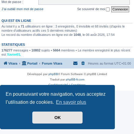
Mot de passe :
J’ai oublié mon mot de passe
Se souvenir de moi
QUI EST EN LIGNE
Au total il y a
71
utilisateurs en ligne : 3 enregistrés, 0 invisible et 68 invités (d’après le
nombre d’utilisateurs actifs ces 5 dernières minutes)
Le record du nombre d’utilisateurs en ligne est de
1048
, le 06 août 2026, 17:54
STATISTIQUES
176277
messages •
10802
sujets •
5664
membres • Le membre enregistré le plus récent
est
Xavier01
.
Vitara
Portail
Forum Vitara
Heures au format
UTC+01:00
Développé par
phpBB
® Forum Software © phpBB Limited
Traduit par
phpBB-fr.com
Confidentialité
|
Conditions
En poursuivant votre navigation, vous acceptez
l’utilisation de cookies.
En savoir plus
OK