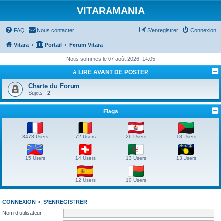
VITARAMANIA
FAQ
Nous contacter
S’enregistrer
Connexion
Vitara
Portail
Forum Vitara
Nous sommes le 07 août 2026, 14:05
A LIRE AVANT DE POSTER
Charte du Forum
Sujets :
2
Flags
3478 Users
72 Users
26 Users
18 Users
15 Users
14 Users
13 Users
13 Users
12 Users
10 Users
CONNEXION
•
S’ENREGISTRER
Nom d’utilisateur :