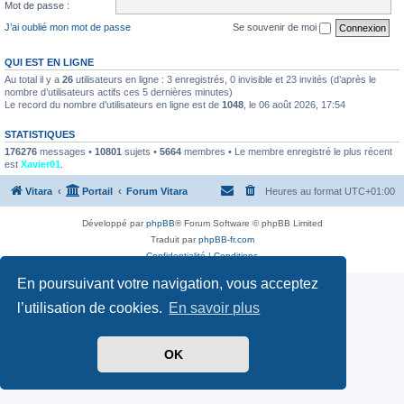
Mot de passe :
J’ai oublié mon mot de passe
Se souvenir de moi
QUI EST EN LIGNE
Au total il y a
26
utilisateurs en ligne : 3 enregistrés, 0 invisible et 23 invités (d’après le
nombre d’utilisateurs actifs ces 5 dernières minutes)
Le record du nombre d’utilisateurs en ligne est de
1048
, le 06 août 2026, 17:54
STATISTIQUES
176276
messages •
10801
sujets •
5664
membres • Le membre enregistré le plus récent
est
Xavier01
.
Vitara
Portail
Forum Vitara
Heures au format
UTC+01:00
Développé par
phpBB
® Forum Software © phpBB Limited
Traduit par
phpBB-fr.com
Confidentialité
|
Conditions
En poursuivant votre navigation, vous acceptez
l’utilisation de cookies.
En savoir plus
OK