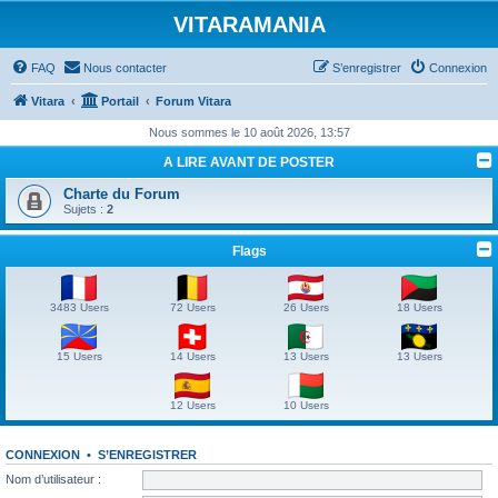
VITARAMANIA
FAQ
Nous contacter
S’enregistrer
Connexion
Vitara
Portail
Forum Vitara
Nous sommes le 10 août 2026, 13:57
A LIRE AVANT DE POSTER
Charte du Forum
Sujets :
2
Flags
3483 Users
72 Users
26 Users
18 Users
15 Users
14 Users
13 Users
13 Users
12 Users
10 Users
CONNEXION
•
S’ENREGISTRER
Nom d’utilisateur :