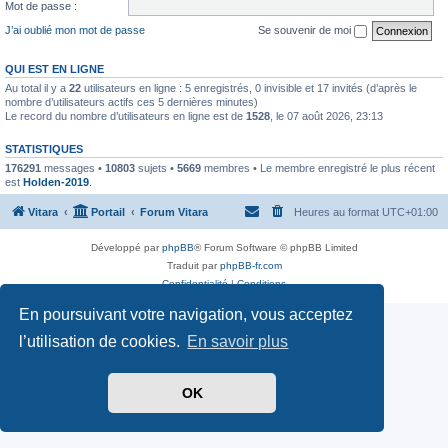
Mot de passe :
J’ai oublié mon mot de passe
Se souvenir de moi
QUI EST EN LIGNE
Au total il y a
22
utilisateurs en ligne : 5 enregistrés, 0 invisible et 17 invités (d’après le
nombre d’utilisateurs actifs ces 5 dernières minutes)
Le record du nombre d’utilisateurs en ligne est de
1528
, le 07 août 2026, 23:13
STATISTIQUES
176291
messages •
10803
sujets •
5669
membres • Le membre enregistré le plus récent
est
Holden-2019
.
Vitara
Portail
Forum Vitara
Heures au format
UTC+01:00
Développé par
phpBB
® Forum Software © phpBB Limited
Traduit par
phpBB-fr.com
Confidentialité
|
Conditions
En poursuivant votre navigation, vous acceptez
l’utilisation de cookies.
En savoir plus
OK