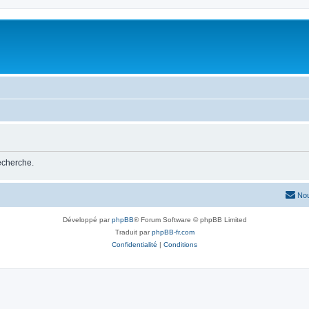
recherche.
Nou
Développé par
phpBB
® Forum Software © phpBB Limited
Traduit par
phpBB-fr.com
Confidentialité
|
Conditions