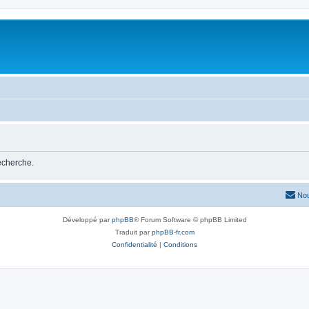
recherche.
Nou
Développé par
phpBB
® Forum Software © phpBB Limited
Traduit par
phpBB-fr.com
Confidentialité
|
Conditions