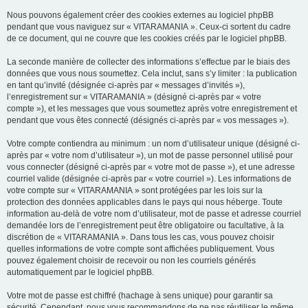
Nous pouvons également créer des cookies externes au logiciel phpBB
pendant que vous naviguez sur « VITARAMANIA ». Ceux-ci sortent du cadre
de ce document, qui ne couvre que les cookies créés par le logiciel phpBB.
La seconde manière de collecter des informations s’effectue par le biais des
données que vous nous soumettez. Cela inclut, sans s’y limiter : la publication
en tant qu’invité (désignée ci-après par « messages d’invités »),
l’enregistrement sur « VITARAMANIA » (désigné ci-après par « votre
compte »), et les messages que vous soumettez après votre enregistrement et
pendant que vous êtes connecté (désignés ci-après par « vos messages »).
Votre compte contiendra au minimum : un nom d’utilisateur unique (désigné ci-
après par « votre nom d’utilisateur »), un mot de passe personnel utilisé pour
vous connecter (désigné ci-après par « votre mot de passe »), et une adresse
courriel valide (désignée ci-après par « votre courriel »). Les informations de
votre compte sur « VITARAMANIA » sont protégées par les lois sur la
protection des données applicables dans le pays qui nous héberge. Toute
information au-delà de votre nom d’utilisateur, mot de passe et adresse courriel
demandée lors de l’enregistrement peut être obligatoire ou facultative, à la
discrétion de « VITARAMANIA ». Dans tous les cas, vous pouvez choisir
quelles informations de votre compte sont affichées publiquement. Vous
pouvez également choisir de recevoir ou non les courriels générés
automatiquement par le logiciel phpBB.
Votre mot de passe est chiffré (hachage à sens unique) pour garantir sa
sécurité. Cependant, nous vous recommandons de ne pas réutiliser le même