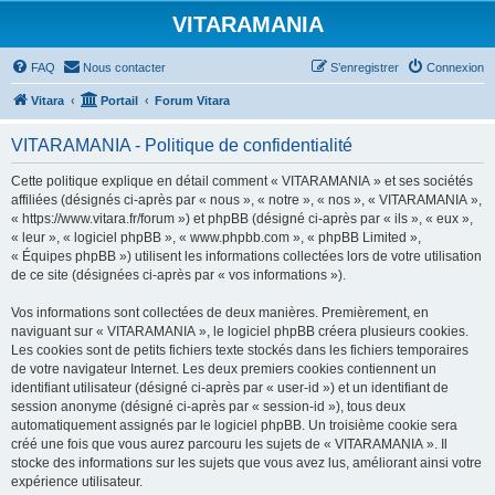
VITARAMANIA
FAQ
Nous contacter
S’enregistrer
Connexion
Vitara
Portail
Forum Vitara
VITARAMANIA - Politique de confidentialité
Cette politique explique en détail comment « VITARAMANIA » et ses sociétés
affiliées (désignés ci-après par « nous », « notre », « nos », « VITARAMANIA »,
« https://www.vitara.fr/forum ») et phpBB (désigné ci-après par « ils », « eux »,
« leur », « logiciel phpBB », « www.phpbb.com », « phpBB Limited »,
« Équipes phpBB ») utilisent les informations collectées lors de votre utilisation
de ce site (désignées ci-après par « vos informations »).
Vos informations sont collectées de deux manières. Premièrement, en
naviguant sur « VITARAMANIA », le logiciel phpBB créera plusieurs cookies.
Les cookies sont de petits fichiers texte stockés dans les fichiers temporaires
de votre navigateur Internet. Les deux premiers cookies contiennent un
identifiant utilisateur (désigné ci-après par « user-id ») et un identifiant de
session anonyme (désigné ci-après par « session-id »), tous deux
automatiquement assignés par le logiciel phpBB. Un troisième cookie sera
créé une fois que vous aurez parcouru les sujets de « VITARAMANIA ». Il
stocke des informations sur les sujets que vous avez lus, améliorant ainsi votre
expérience utilisateur.