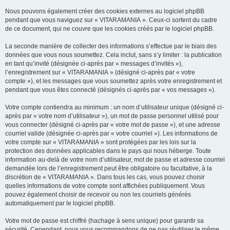
Nous pouvons également créer des cookies externes au logiciel phpBB
pendant que vous naviguez sur « VITARAMANIA ». Ceux-ci sortent du cadre
de ce document, qui ne couvre que les cookies créés par le logiciel phpBB.
La seconde manière de collecter des informations s’effectue par le biais des
données que vous nous soumettez. Cela inclut, sans s’y limiter : la publication
en tant qu’invité (désignée ci-après par « messages d’invités »),
l’enregistrement sur « VITARAMANIA » (désigné ci-après par « votre
compte »), et les messages que vous soumettez après votre enregistrement et
pendant que vous êtes connecté (désignés ci-après par « vos messages »).
Votre compte contiendra au minimum : un nom d’utilisateur unique (désigné ci-
après par « votre nom d’utilisateur »), un mot de passe personnel utilisé pour
vous connecter (désigné ci-après par « votre mot de passe »), et une adresse
courriel valide (désignée ci-après par « votre courriel »). Les informations de
votre compte sur « VITARAMANIA » sont protégées par les lois sur la
protection des données applicables dans le pays qui nous héberge. Toute
information au-delà de votre nom d’utilisateur, mot de passe et adresse courriel
demandée lors de l’enregistrement peut être obligatoire ou facultative, à la
discrétion de « VITARAMANIA ». Dans tous les cas, vous pouvez choisir
quelles informations de votre compte sont affichées publiquement. Vous
pouvez également choisir de recevoir ou non les courriels générés
automatiquement par le logiciel phpBB.
Votre mot de passe est chiffré (hachage à sens unique) pour garantir sa
sécurité. Cependant, nous vous recommandons de ne pas réutiliser le même