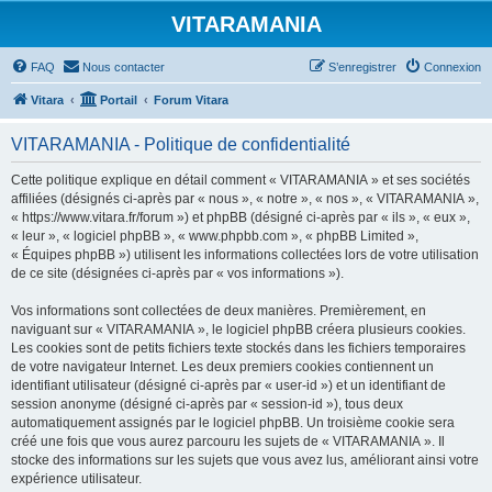
VITARAMANIA
FAQ
Nous contacter
S’enregistrer
Connexion
Vitara
Portail
Forum Vitara
VITARAMANIA - Politique de confidentialité
Cette politique explique en détail comment « VITARAMANIA » et ses sociétés
affiliées (désignés ci-après par « nous », « notre », « nos », « VITARAMANIA »,
« https://www.vitara.fr/forum ») et phpBB (désigné ci-après par « ils », « eux »,
« leur », « logiciel phpBB », « www.phpbb.com », « phpBB Limited »,
« Équipes phpBB ») utilisent les informations collectées lors de votre utilisation
de ce site (désignées ci-après par « vos informations »).
Vos informations sont collectées de deux manières. Premièrement, en
naviguant sur « VITARAMANIA », le logiciel phpBB créera plusieurs cookies.
Les cookies sont de petits fichiers texte stockés dans les fichiers temporaires
de votre navigateur Internet. Les deux premiers cookies contiennent un
identifiant utilisateur (désigné ci-après par « user-id ») et un identifiant de
session anonyme (désigné ci-après par « session-id »), tous deux
automatiquement assignés par le logiciel phpBB. Un troisième cookie sera
créé une fois que vous aurez parcouru les sujets de « VITARAMANIA ». Il
stocke des informations sur les sujets que vous avez lus, améliorant ainsi votre
expérience utilisateur.