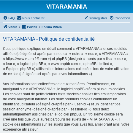
VITARAMANIA
FAQ
Nous contacter
S’enregistrer
Connexion
Vitara
Portail
Forum Vitara
VITARAMANIA - Politique de confidentialité
Cette politique explique en détail comment « VITARAMANIA » et ses sociétés
affiliées (désignés ci-après par « nous », « notre », « nos », « VITARAMANIA »,
« https://www.vitara.fr/forum ») et phpBB (désigné ci-après par « ils », « eux »,
« leur », « logiciel phpBB », « www.phpbb.com », « phpBB Limited »,
« Équipes phpBB ») utilisent les informations collectées lors de votre utilisation
de ce site (désignées ci-après par « vos informations »).
Vos informations sont collectées de deux manières. Premièrement, en
naviguant sur « VITARAMANIA », le logiciel phpBB créera plusieurs cookies.
Les cookies sont de petits fichiers texte stockés dans les fichiers temporaires
de votre navigateur Internet. Les deux premiers cookies contiennent un
identifiant utilisateur (désigné ci-après par « user-id ») et un identifiant de
session anonyme (désigné ci-après par « session-id »), tous deux
automatiquement assignés par le logiciel phpBB. Un troisième cookie sera
créé une fois que vous aurez parcouru les sujets de « VITARAMANIA ». Il
stocke des informations sur les sujets que vous avez lus, améliorant ainsi votre
expérience utilisateur.