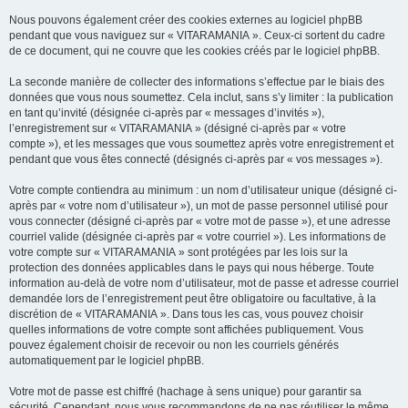
Nous pouvons également créer des cookies externes au logiciel phpBB
pendant que vous naviguez sur « VITARAMANIA ». Ceux-ci sortent du cadre
de ce document, qui ne couvre que les cookies créés par le logiciel phpBB.
La seconde manière de collecter des informations s’effectue par le biais des
données que vous nous soumettez. Cela inclut, sans s’y limiter : la publication
en tant qu’invité (désignée ci-après par « messages d’invités »),
l’enregistrement sur « VITARAMANIA » (désigné ci-après par « votre
compte »), et les messages que vous soumettez après votre enregistrement et
pendant que vous êtes connecté (désignés ci-après par « vos messages »).
Votre compte contiendra au minimum : un nom d’utilisateur unique (désigné ci-
après par « votre nom d’utilisateur »), un mot de passe personnel utilisé pour
vous connecter (désigné ci-après par « votre mot de passe »), et une adresse
courriel valide (désignée ci-après par « votre courriel »). Les informations de
votre compte sur « VITARAMANIA » sont protégées par les lois sur la
protection des données applicables dans le pays qui nous héberge. Toute
information au-delà de votre nom d’utilisateur, mot de passe et adresse courriel
demandée lors de l’enregistrement peut être obligatoire ou facultative, à la
discrétion de « VITARAMANIA ». Dans tous les cas, vous pouvez choisir
quelles informations de votre compte sont affichées publiquement. Vous
pouvez également choisir de recevoir ou non les courriels générés
automatiquement par le logiciel phpBB.
Votre mot de passe est chiffré (hachage à sens unique) pour garantir sa
sécurité. Cependant, nous vous recommandons de ne pas réutiliser le même