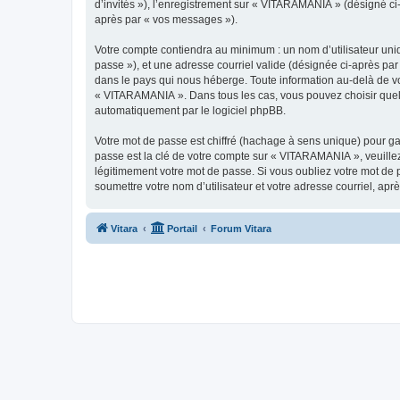
d’invités »), l’enregistrement sur « VITARAMANIA » (désigné c
après par « vos messages »).
Votre compte contiendra au minimum : un nom d’utilisateur uniq
passe »), et une adresse courriel valide (désignée ci-après par
dans le pays qui nous héberge. Toute information au-delà de vot
« VITARAMANIA ». Dans tous les cas, vous pouvez choisir quell
automatiquement par le logiciel phpBB.
Votre mot de passe est chiffré (hachage à sens unique) pour ga
passe est la clé de votre compte sur « VITARAMANIA », veuill
légitimement votre mot de passe. Si vous oubliez votre mot de 
soumettre votre nom d’utilisateur et votre adresse courriel, a
Vitara
Portail
Forum Vitara