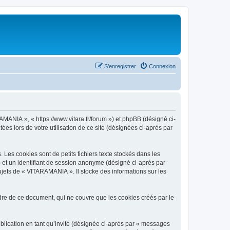
S’enregistrer
Connexion
AMANIA », « https://www.vitara.fr/forum ») et phpBB (désigné ci-
ées lors de votre utilisation de ce site (désignées ci-après par
es cookies sont de petits fichiers texte stockés dans les
») et un identifiant de session anonyme (désigné ci-après par
ujets de « VITARAMANIA ». Il stocke des informations sur les
e de ce document, qui ne couvre que les cookies créés par le
ublication en tant qu’invité (désignée ci-après par « messages