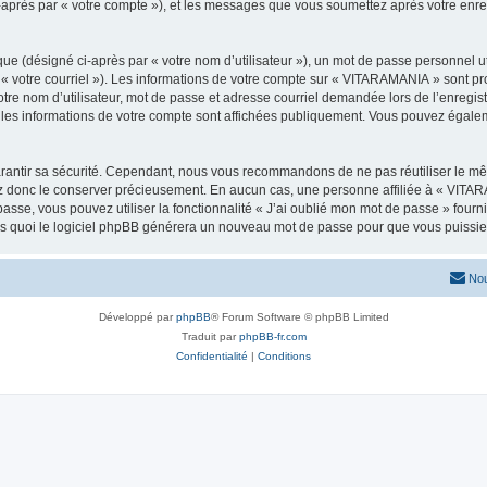
i-après par « votre compte »), et les messages que vous soumettez après votre enr
ue (désigné ci-après par « votre nom d’utilisateur »), un mot de passe personnel ut
 « votre courriel »). Les informations de votre compte sur « VITARAMANIA » sont pr
re nom d’utilisateur, mot de passe et adresse courriel demandée lors de l’enregistre
es informations de votre compte sont affichées publiquement. Vous pouvez égaleme
rantir sa sécurité. Cependant, nous vous recommandons de ne pas réutiliser le mêm
ez donc le conserver précieusement. En aucun cas, une personne affiliée à « VIT
passe, vous pouvez utiliser la fonctionnalité « J’ai oublié mon mot de passe » fou
près quoi le logiciel phpBB générera un nouveau mot de passe pour que vous puissiez
Nou
Développé par
phpBB
® Forum Software © phpBB Limited
Traduit par
phpBB-fr.com
Confidentialité
|
Conditions