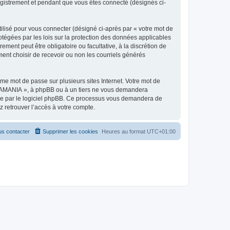
egistrement et pendant que vous êtes connecté (désignés ci-
ilisé pour vous connecter (désigné ci-après par « votre mot de
otégées par les lois sur la protection des données applicables
ment peut être obligatoire ou facultative, à la discrétion de
nt choisir de recevoir ou non les courriels générés
e mot de passe sur plusieurs sites Internet. Votre mot de
ARAMANIA », à phpBB ou à un tiers ne vous demandera
rnie par le logiciel phpBB. Ce processus vous demandera de
 retrouver l’accès à votre compte.
s contacter
Supprimer les cookies
Heures au format
UTC+01:00