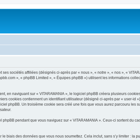
es sociétés affiliées (désignés ci-après par « nous », « notre », « nos », « VITAR
phpbb.com », « phpBB Limited », « Équipes phpBB ») utilisent les informations collect
t, en naviguant sur « VITARAMANIA », le logiciel phpBB créera plusieurs cookies. L
iers cookies contiennent un identifiant utilisateur (désigné ci-après par « user-id 
iciel phpBB. Un troisième cookie sera créé une fois que vous aurez parcouru les s
sateur.
el phpBB pendant que vous naviguez sur « VITARAMANIA ». Ceux-ci sortent du cadr
 le biais des données que vous nous soumettez. Cela inclut, sans s’y limiter : la p