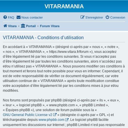
VITARAMANIA
FAQ
Nous contacter
S’enregistrer
Connexion
Vitara
Portail
Forum Vitara
VITARAMANIA - Conditions d’utilisation
En accédant à « VITARAMANIA » (désigné ci-après par « nous », « notre »,
« nos », « VITARAMANIA », « https://www.vitara.fr/forum »), vous acceptez
d’être légalement lié par les conditions suivantes. Si vous n’acceptez pas
d’être légalement lié par toutes les conditions suivantes, alors n’accédez pas
et/ou n’utilisez pas « VITARAMANIA ». Nous pouvons modifier ces conditions à
tout moment et ferons tout notre possible pour vous en informer. Cependant, il
est de votre responsabilité de vérifier ce document régulièrement, car votre
utilisation continue de « VITARAMANIA » après toute modification constitue
votre acceptation d’être légalement lié par les conditions mises à jour et/ou
modifiées.
Nos forums sont propulsés par phpBB (désigné ci-après par « ils », « eux »,
« leur », « logiciel phpBB », « www.phpbb.com », « phpBB Limited »,
« Équipes phpBB »), une solution de forum publiée sous la «
GNU General Public License v2
» (désignée ci-après par « GPL ») et
téléchargeable depuis
www.phpbb.com
. Le logiciel phpBB facilite
uniquement les discussions sur Internet ; phpBB Limited n’est pas responsable