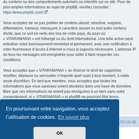
du contenu ou des comportements autorisés ou interdits sur ce site. Pour de
plus amples informations au sujet de phpBB, veuillez consulter :
https://www.phpbb.com/
.
Vous acceptez de ne pas publier de contenu abusif, obscène, vulgaire,
diffamatoire, haineux, menaçant, à caractère sexuel ou tout autre contenu
illicite, que ce soit en vertu des lois de votre pays, du pays où
« VITARAMANIA » est hébergé ou du droit international. Une telle action peut
entraîner votre bannissement immédiat et permanent, avec une notification à
votre fournisseur d’accès à Internet si nous le jugeons nécessaire. L’adresse IP
de tous les messages est enregistrée pour aider à faire respecter ces
conditions.
Vous acceptez que « VITARAMANIA » se réserve le droit de supprimer,
modifier, déplacer ou verrouiller n’importe quel sujet à tout moment, à notre
seule discrétion. En tant que membre, vous acceptez que toutes les
informations que vous saisissez soient stockées dans une base de données.
Bien que ces informations ne soient pas divulguées à un tiers sans votre
consentement, ni « VITARAMANIA » ni phpBB ne pourront être tenus
responsables de toute tentative de piratage qui pourrait conduire à la
compromission des données.
En poursuivant votre navigation, vous acceptez
l’utilisation de cookies.
En savoir plus
Vitara
Portail
Forum Vitara
Heures au format
UTC+01:00
OK
Développé par
phpBB
® Forum Software © phpBB Limited
Traduit par
phpBB-fr.com