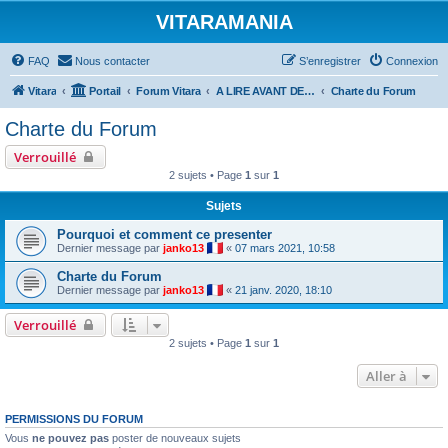
VITARAMANIA
FAQ
Nous contacter
S’enregistrer
Connexion
Vitara
Portail
Forum Vitara
A LIRE AVANT DE POSTER
Charte du Forum
Charte du Forum
Verrouillé
2 sujets • Page
1
sur
1
Sujets
Pourquoi et comment ce presenter
Dernier message par
janko13
«
07 mars 2021, 10:58
Charte du Forum
Dernier message par
janko13
«
21 janv. 2020, 18:10
Verrouillé
2 sujets • Page
1
sur
1
Aller à
PERMISSIONS DU FORUM
Vous
ne pouvez pas
poster de nouveaux sujets