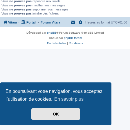
Vous
ne pouvez pas
répondre aux sujets
Vous
ne pouvez pas
modifier vos messages
Vous
ne pouvez pas
supprimer vos messages
Vous
ne pouvez pas
joindre des fichiers
Vitara
Portail
Forum Vitara
Heures au format
UTC+01:00
Développé par
phpBB
® Forum Software © phpBB Limited
Traduit par
phpBB-fr.com
Confidentialité
|
Conditions
En poursuivant votre navigation, vous acceptez
l’utilisation de cookies.
En savoir plus
OK