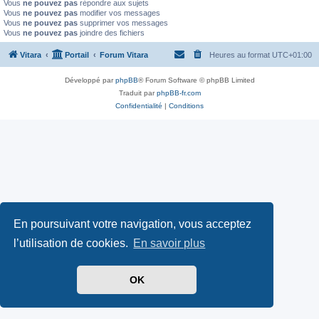
Vous
ne pouvez pas
répondre aux sujets
Vous
ne pouvez pas
modifier vos messages
Vous
ne pouvez pas
supprimer vos messages
Vous
ne pouvez pas
joindre des fichiers
Vitara
Portail
Forum Vitara
Heures au format
UTC+01:00
Développé par
phpBB
® Forum Software © phpBB Limited
Traduit par
phpBB-fr.com
Confidentialité
|
Conditions
En poursuivant votre navigation, vous acceptez
l’utilisation de cookies.
En savoir plus
OK