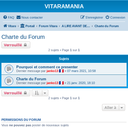
VITARAMANIA
FAQ
Nous contacter
S’enregistrer
Connexion
Vitara
Portail
Forum Vitara
A LIRE AVANT DE POSTER
Charte du Forum
Charte du Forum
Verrouillé
2 sujets • Page
1
sur
1
Sujets
Pourquoi et comment ce presenter
Dernier message par
janko13
«
07 mars 2021, 10:58
Charte du Forum
Dernier message par
janko13
«
21 janv. 2020, 18:10
Verrouillé
2 sujets • Page
1
sur
1
Aller à
PERMISSIONS DU FORUM
Vous
ne pouvez pas
poster de nouveaux sujets