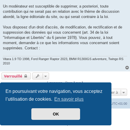
Un modérateur est susceptible de supprimer, a posteriori, toute
contribution qui ne serait pas en relation avec le thème de discussion
abordé, la ligne éditoriale du site, ou qui serait contraire à la loi.
Vous disposez d'un droit d'accès, de modification, de rectification et de
suppression des données qui vous concernent (art. 34 de la loi
"Informatique et Libertés" du 6 janvier 1978). Vous pouvez, à tout
moment, demander à ce que les informations vous concernant soient
supprimées. Contact :
Vitara 1.9 TD 1998, Ford Ranger Raptor 2023, BMW R1300GS adventure, Twingo RS
2010
Verrouillé
1 message • Page
1
sur
1
En poursuivant votre navigation, vous acceptez
Aller à
l’utilisation de cookies.
En savoir plus
Vitara
Portail
Forum Vitara
Heures au format
UTC+01:00
OK
Développé par
phpBB
® Forum Software © phpBB Limited
Traduit par
phpBB-fr.com
Confidentialité
|
Conditions