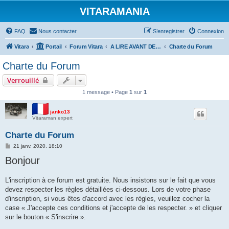
VITARAMANIA
FAQ
Nous contacter
S’enregistrer
Connexion
Vitara
Portail
Forum Vitara
A LIRE AVANT DE POSTER
Charte du Forum
Charte du Forum
Verrouillé
1 message • Page
1
sur
1
janko13
Vitaraman expert
Charte du Forum
M
21 janv. 2020, 18:10
e
Bonjour
s
s
a
g
L'inscription à ce forum est gratuite. Nous insistons sur le fait que vous
e
devez respecter les règles détaillées ci-dessous. Lors de votre phase
d'inscription, si vous êtes d'accord avec les règles, veuillez cocher la
case « J'accepte ces conditions et j'accepte de les respecter. » et cliquer
sur le bouton « S'inscrire ».