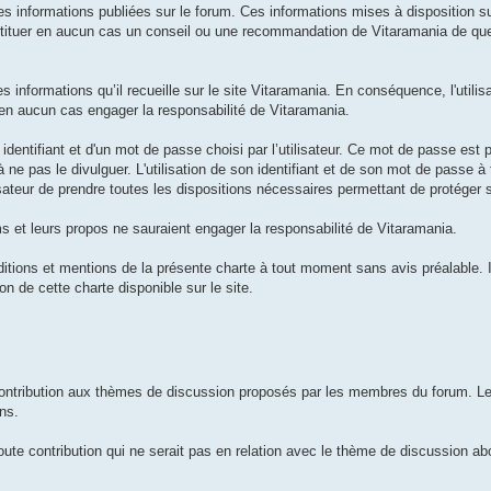
des informations publiées sur le forum. Ces informations mises à disposition su
nstituer en aucun cas un conseil ou une recommandation de Vitaramania de qu
es informations qu’il recueille sur le site Vitaramania. En conséquence, l'utili
 en aucun cas engager la responsabilité de Vitaramania.
 identifiant et d'un mot de passe choisi par l’utilisateur. Ce mot de passe est 
 à ne pas le divulguer. L'utilisation de son identifiant et de son mot de passe à
'utilisateur de prendre toutes les dispositions nécessaires permettant de protége
s et leurs propos ne sauraient engager la responsabilité de Vitaramania.
ditions et mentions de la présente charte à tout moment sans avis préalable. I
on de cette charte disponible sur le site.
 contribution aux thèmes de discussion proposés par les membres du forum. L
ins.
oute contribution qui ne serait pas en relation avec le thème de discussion abo