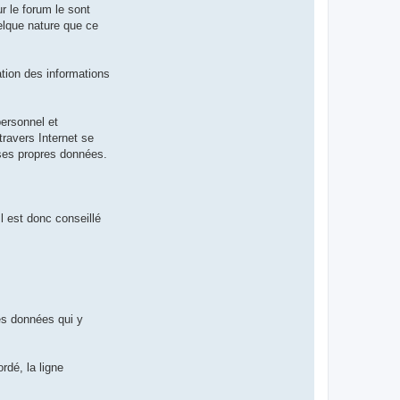
r le forum le sont
elque nature que ce
sation des informations
personnel et
 travers Internet se
r ses propres données.
l est donc conseillé
es données qui y
rdé, la ligne