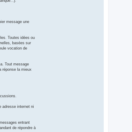
anque...).
emier message une
les. Toutes idées ou
nnelles, basées sur
seule vocation de
 ça. Tout message
la réponse la mieux
scussions.
 adresse internet ni
s messages entrant
mandant de répondre à