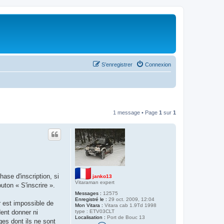
S’enregistrer
Connexion
1 message • Page
1
sur
1
hase d'inscription, si
janko13
Vitaraman expert
uton « S'inscrire ».
Messages :
12575
Enregistré le :
29 oct. 2009, 12:04
r est impossible de
Mon Vitara :
Vitara cab 1.9Td 1998
type : ETV03CLT
ent donner ni
Localisation :
Port de Bouc 13
es dont ils ne sont
C