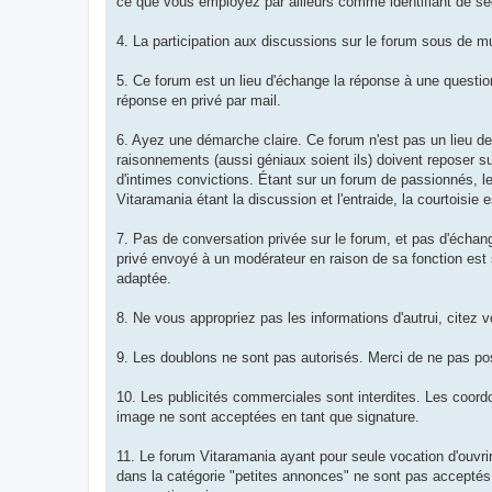
ce que vous employez par ailleurs comme identifiant de sécu
4. La participation aux discussions sur le forum sous de mu
5. Ce forum est un lieu d'échange la réponse à une quest
réponse en privé par mail.
6. Ayez une démarche claire. Ce forum n'est pas un lieu d
raisonnements (aussi géniaux soient ils) doivent reposer s
d'intimes convictions. Étant sur un forum de passionnés, le
Vitaramania étant la discussion et l'entraide, la courtoisie e
7. Pas de conversation privée sur le forum, et pas d'écha
privé envoyé à un modérateur en raison de sa fonction est 
adaptée.
8. Ne vous appropriez pas les informations d'autrui, citez 
9. Les doublons ne sont pas autorisés. Merci de ne pas pos
10. Les publicités commerciales sont interdites. Les coord
image ne sont acceptées en tant que signature.
11. Le forum Vitaramania ayant pour seule vocation d'ouvr
dans la catégorie "petites annonces" ne sont pas acceptés