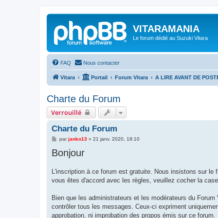
VITARAMANIA
Le forum dédié au Suzuki Vitara
FAQ
Nous contacter
Vitara
Portail
Forum Vitara
A LIRE AVANT DE POST
Charte du Forum
Verrouillé
Charte du Forum
M
par
janko13
»
21 janv. 2020, 18:10
e
Bonjour
s
s
a
g
L'inscription à ce forum est gratuite. Nous insistons sur le 
e
vous êtes d'accord avec les règles, veuillez cocher la case 
Bien que les administrateurs et les modérateurs du Forum V
contrôler tous les messages. Ceux-ci expriment uniquement 
approbation, ni improbation des propos émis sur ce forum