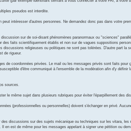
rité (par exemple identifiant servant à vous connecter à votre FAI, à votre b
ltiples pseudos est interdite.
ion peut intéresser d'autres personnes. Ne demandez donc pas dans votre pr
e discussion sur de soi-disant phénomènes paranormaux ou "sciences" parallè
ur des faits scientifiquement établis et non sur de vagues suppositions perso
s discussions religieuses ou politiques ne sont pas tolérées. D'autre part la 
st de rigueur.
nges de coordonnées privées. Le mail ou les messages privés sont faits pour
susceptible d'être communiqué à l'ensemble de la modération afin d'y définir 
vos sources.
ter le même sujet dans plusieurs rubriques pour éviter l'éparpillement des di
onnées (professionnelles ou personnelles) doivent s'échanger en privé. Aucune
ir des discussions sur des sujets mécanique ou techniques sur les vitara, le
. Il en est de même pour les messages appelant à signer une pétition ou de