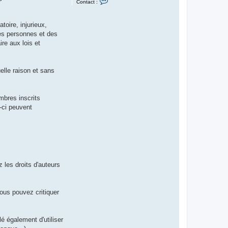
Contact :
o
n
t
a
oire, injurieux,
c
 des personnes et des
t
e
re aux lois et
r
j
a
n
elle raison et sans
k
o
1
3
mbres inscrits
-ci peuvent
 les droits d'auteurs
ous pouvez critiquer
é également d'utiliser