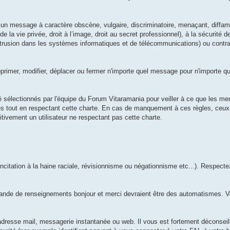
n message à caractère obscène, vulgaire, discriminatoire, menaçant, diffamat
 de la vie privée, droit à l’image, droit au secret professionnel), à la sécurité
 intrusion dans les systèmes informatiques et de télécommunications) ou contrai
rimer, modifier, déplacer ou fermer n'importe quel message pour n'importe qu
 sélectionnés par l'équipe du Forum Vitaramania pour veiller à ce que les me
les tout en respectant cette charte. En cas de manquement à ces règles, ceux
ivement un utilisateur ne respectant pas cette charte.
ncitation à la haine raciale, révisionnisme ou négationnisme etc...). Respectez
emande de renseignements bonjour et merci devraient être des automatismes. V
dresse mail, messagerie instantanée ou web. Il vous est fortement déconseill