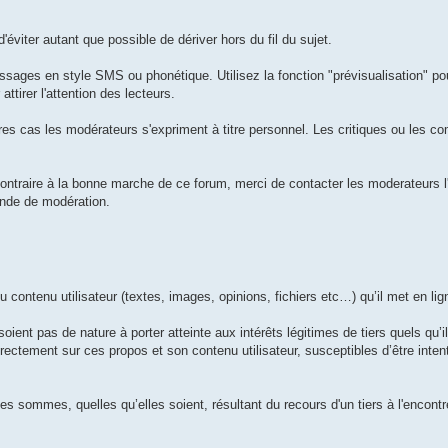
'éviter autant que possible de dériver hors du fil du sujet.
sages en style SMS ou phonétique. Utilisez la fonction "prévisualisation" pou
ttirer l'attention des lecteurs.
tres cas les modérateurs s'expriment à titre personnel. Les critiques ou les c
ntraire à la bonne marche de ce forum, merci de contacter les moderateurs l'
ande de modération.
 contenu utilisateur (textes, images, opinions, fichiers etc…) qu’il met en lig
oient pas de nature à porter atteinte aux intérêts légitimes de tiers quels qu’ils
rectement sur ces propos et son contenu utilisateur, susceptibles d’être inte
des sommes, quelles qu’elles soient, résultant du recours d'un tiers à l'encont