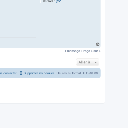
Contact :
o
n
t
a
c
t
e
r
j
a
n
k
H
o
1
a
3
1 message • Page
1
sur
1
u
t
Aller à
s contacter
Supprimer les cookies
Heures au format
UTC+01:00