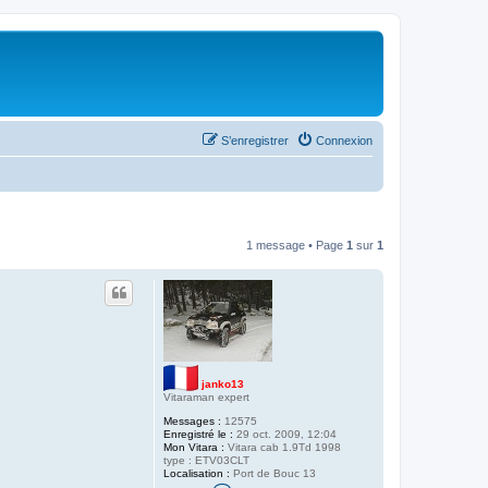
S’enregistrer
Connexion
1 message • Page
1
sur
1
janko13
Vitaraman expert
Messages :
12575
Enregistré le :
29 oct. 2009, 12:04
Mon Vitara :
Vitara cab 1.9Td 1998
type : ETV03CLT
Localisation :
Port de Bouc 13
C