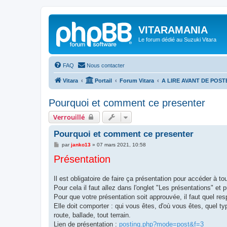
VITARAMANIA
Le forum dédié au Suzuki Vitara
FAQ
Nous contacter
Vitara
Portail
Forum Vitara
A LIRE AVANT DE POST
Pourquoi et comment ce presenter
Verrouillé
Pourquoi et comment ce presenter
M
par
janko13
»
07 mars 2021, 10:58
e
Présentation
s
s
a
g
Il est obligatoire de faire ça présentation pour accéder à to
e
Pour cela il faut allez dans l'onglet "Les présentations" et
Pour que votre présentation soit approuvée, il faut quel res
Elle doit comporter : qui vous êtes, d'où vous êtes, quel t
route, ballade, tout terrain.
Lien de présentation :
posting.php?mode=post&f=3