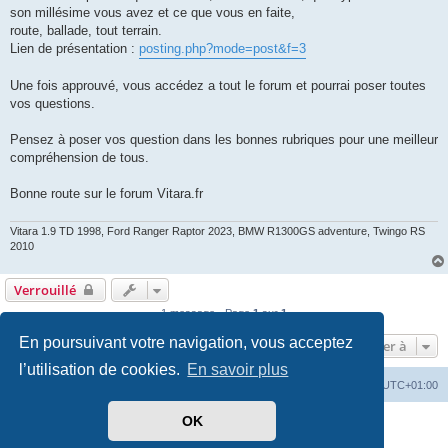
son millésime vous avez et ce que vous en faite,
route, ballade, tout terrain.
Lien de présentation :
posting.php?mode=post&f=3
Une fois approuvé, vous accédez a tout le forum et pourrai poser toutes
vos questions.
Pensez à poser vos question dans les bonnes rubriques pour une meilleur
compréhension de tous.
Bonne route sur le forum Vitara.fr
Vitara 1.9 TD 1998, Ford Ranger Raptor 2023, BMW R1300GS adventure, Twingo RS
2010
Verrouillé
1 message • Page
1
sur
1
En poursuivant votre navigation, vous acceptez
Aller à
l’utilisation de cookies.
En savoir plus
Vitara
Portail
Forum Vitara
Heures au format
UTC+01:00
OK
Développé par
phpBB
® Forum Software © phpBB Limited
Traduit par
phpBB-fr.com