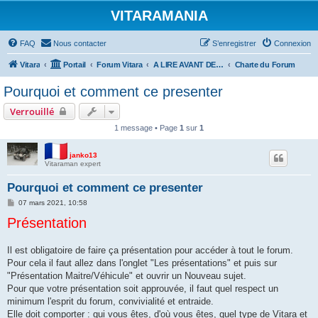
VITARAMANIA
FAQ
Nous contacter
S’enregistrer
Connexion
Vitara
Portail
Forum Vitara
A LIRE AVANT DE POSTER
Charte du Forum
Pourquoi et comment ce presenter
Verrouillé
1 message • Page
1
sur
1
janko13
Vitaraman expert
Pourquoi et comment ce presenter
M
07 mars 2021, 10:58
e
Présentation
s
s
a
g
Il est obligatoire de faire ça présentation pour accéder à tout le forum.
e
Pour cela il faut allez dans l'onglet "Les présentations" et puis sur
"Présentation Maitre/Véhicule" et ouvrir un Nouveau sujet.
Pour que votre présentation soit approuvée, il faut quel respect un
minimum l'esprit du forum, convivialité et entraide.
Elle doit comporter : qui vous êtes, d'où vous êtes, quel type de Vitara et