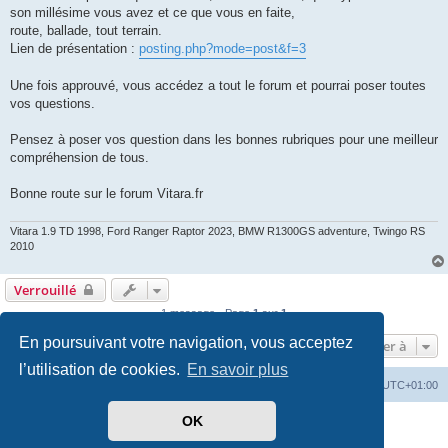
son millésime vous avez et ce que vous en faite,
route, ballade, tout terrain.
Lien de présentation :
posting.php?mode=post&f=3
Une fois approuvé, vous accédez a tout le forum et pourrai poser toutes
vos questions.
Pensez à poser vos question dans les bonnes rubriques pour une meilleur
compréhension de tous.
Bonne route sur le forum Vitara.fr
Vitara 1.9 TD 1998, Ford Ranger Raptor 2023, BMW R1300GS adventure, Twingo RS
2010
Verrouillé
1 message • Page
1
sur
1
En poursuivant votre navigation, vous acceptez
Aller à
l’utilisation de cookies.
En savoir plus
Vitara
Portail
Forum Vitara
Heures au format
UTC+01:00
OK
Développé par
phpBB
® Forum Software © phpBB Limited
Traduit par
phpBB-fr.com