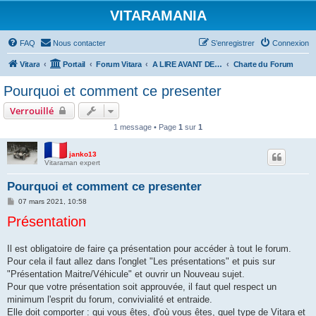
VITARAMANIA
FAQ
Nous contacter
S’enregistrer
Connexion
Vitara
Portail
Forum Vitara
A LIRE AVANT DE POSTER
Charte du Forum
Pourquoi et comment ce presenter
Verrouillé
1 message • Page
1
sur
1
janko13
Vitaraman expert
Pourquoi et comment ce presenter
M
07 mars 2021, 10:58
e
Présentation
s
s
a
g
Il est obligatoire de faire ça présentation pour accéder à tout le forum.
e
Pour cela il faut allez dans l'onglet "Les présentations" et puis sur
"Présentation Maitre/Véhicule" et ouvrir un Nouveau sujet.
Pour que votre présentation soit approuvée, il faut quel respect un
minimum l'esprit du forum, convivialité et entraide.
Elle doit comporter : qui vous êtes, d'où vous êtes, quel type de Vitara et